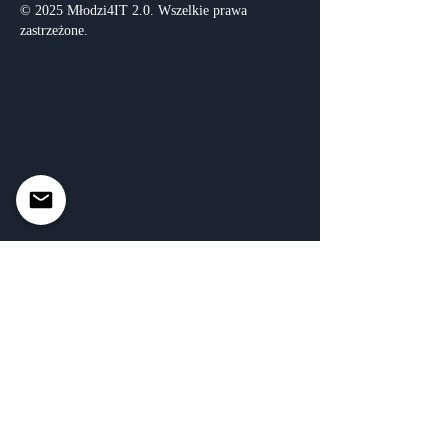
© 2025 Młodzi4IT 2.0. Wszelkie prawa
zastrzeżone.
Imię
*
Szkoła
Telefon
*