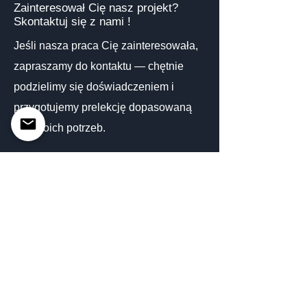
Zainteresował Cię nasz projekt?
Skontaktuj się z nami !
Jeśli nasza praca Cię zainteresowała,
zapraszamy do kontaktu — chętnie
podzielimy się doświadczeniem i
przygotujemy prelekcję dopasowaną
do Twoich potrzeb.
ul. Legionów 81
Bielsko-Biała 43-300
+48 795 699 875
Pon. - czw. 8:00 – 16:30